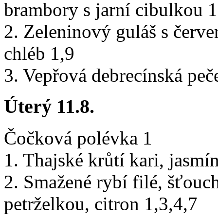
brambory s jarní cibulkou 1
2. Zeleninový guláš s červe
chléb 1,9
3. Vepřová debrecínská peč
Úterý 11.8.
Čočková polévka 1
1. Thajské krůtí kari, jasmí
2. Smažené rybí filé, šťou
petrželkou, citron 1,3,4,7