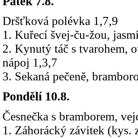
Pátek 7.8.
Dršťková polévka 1,7,9
1. Kuřecí švej-ču-žou, jasm
2. Kynutý táč s tvarohem, 
nápoj 1,3,7
3. Sekaná pečeně, bramboro
Pondělí 10.8.
Česnečka s bramborem, vej
1. Záhorácký závitek (kys. z