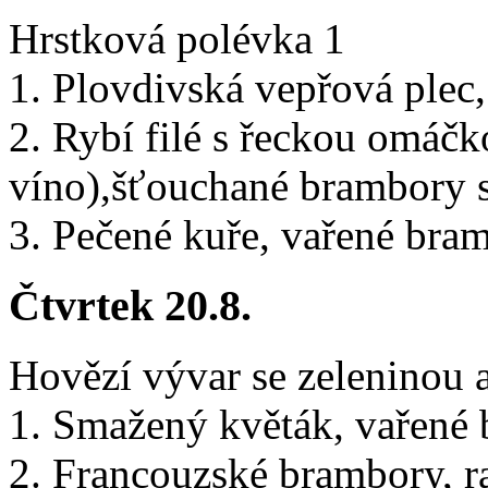
Hrstková polévka 1
1. Plovdivská vepřová plec,
2. Rybí filé s řeckou omáčko
víno),šťouchané brambory 
3. Pečené kuře, vařené bra
Čtvrtek 20.8.
Hovězí vývar se zeleninou 
1. Smažený květák, vařené 
2. Francouzské brambory, ra