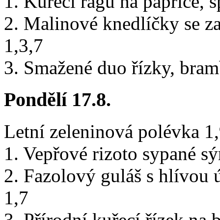
1. Kuřecí ragú na paprice, š
2. Malinové knedlíčky se 
1,3,7
3. Smažené duo řízky, bramb
Pondělí 17.8.
Letní zeleninová polévka 1
1. Vepřové rizoto sypané s
2. Fazolový guláš s hlívou ú
1,7
3. Přírodní kuřecí řízek na 